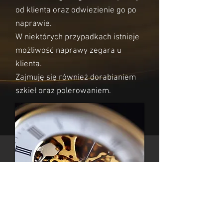
od klienta oraz odwiezienie go po
naprawie.
W niektórych przypadkach istnieje
możliwość naprawy zegara u
klienta.
Zajmuję się również dorabianiem
szkieł oraz polerowaniem.